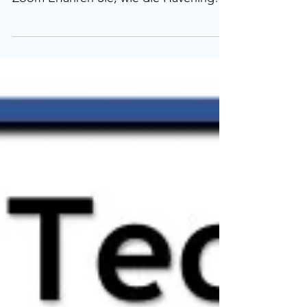
Techniques® Menschen dabei
unterstützen können, Stress, Ängste
und belastende Erinnerungen zu lösen.
In diesem kompakten Info-Abend
erhalten Sie: Einblicke in die
Entstehung von Trauma – und wie wir
seine Folgen nachhaltig lösen können
eine Einführung in den
körperorientierten Ansatz der Havening
Techniques® eine kurze Demonstration
💻 Zoom-Teilnahme: 👉 https://us06