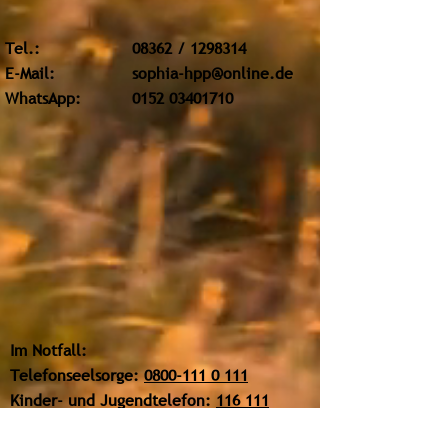
Tel.:
08362 /
1298314
E-Mail:
sophia-hpp@online.de
WhatsApp
:
0152 03401710
Im Notfall:
Telefonseelsorge:
0800-111 0 111
Kinder- und Jugendtelefon:
116 111